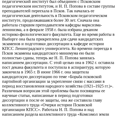
педагогический институт был объединен с Псковским
педагогическим институтом, и Н. П. Попова в составе группы
преподавателей переехала в Псков. Так началась ее
педагогическая деятельность в Псковском педагогическом
институте, продолжавшаяся более 30 лет. Сначала она
работала старшим преподавателем кафедры марксизма-
ленинизма, а в феврале 1958 г. была избрана деканом
историко-филологического факультета. Еще во время работы в
Выборге она была прикреплена для сдачи кандидатских
экзаменов и подготовки диссертации к кафедре истории
КПСС Ленинградского университета. Ко времени переезда в
Псков экзамены кандидатского минимума ею были
полностью сданы, теперь же Н. П. Попова занялась
написанием диссертации. С этой целью она в 1962 г. оставила
пост декана факультета и поступила в аспирантуру, которую
закончила в 1965 г. В июне 1966 г. она защитила
кандидатскую диссертацию по теме «Борьба псковской
партийной организации за укрепление связи с массами в
период восстановления народного хозяйства (1921
–
1925 гг.)».
Различным вопросам этой проблемы были посвящены ее
научные статьи, написанные в период подготовки
диссертации и после ее защиты, она же составила главу
коллективного труда «Очерки истории Псковской
организации КПСС». Работала Н. П. Попова и над
написанием раздела коллективного труда «Комсомол земли