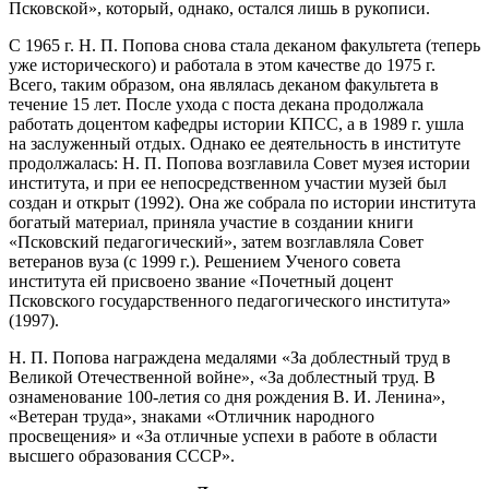
Псковской», который, однако, остался лишь в рукописи.
С 1965 г. Н. П. Попова снова стала деканом факультета (теперь
уже исторического) и работала в этом качестве до 1975 г.
Всего, таким образом, она являлась деканом факультета в
течение 15 лет. После ухода с поста декана продолжала
работать доцентом кафедры истории КПСС, а в 1989 г. ушла
на заслуженный отдых. Однако ее деятельность в институте
продолжалась: Н. П. Попова возглавила Совет музея истории
института, и при ее непосредственном участии музей был
создан и открыт (1992). Она же собрала по истории института
богатый материал, приняла участие в создании книги
«Псковский педагогический», затем возглавляла Совет
ветеранов вуза (с 1999 г.). Решением Ученого совета
института ей присвоено звание «Почетный доцент
Псковского государственного педагогического института»
(1997).
Н. П. Попова награждена медалями «За доблестный труд в
Великой Отечественной войне», «За доблестный труд. В
ознаменование 100-летия со дня рождения В. И. Ленина»,
«Ветеран труда», знаками «Отличник народного
просвещения» и «За отличные успехи в работе в области
высшего образования СССР».