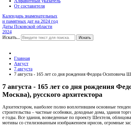
Алфавитный указатель
От составителя
Календарь знаменательных
и памятных дат на 2024 год
Даты Псковской области
2024
Искать...
Искать
Главная
Август
7 августа
7 августа - 165 лет со дня рождения Федора Осиповича Ше
7 августа - 165 лет со дня рождения Фе
Москва), русского архитектора
Архитектором, наиболее полно воплотившим основные тенденци
строительства – частные особняки, доходные дома, здания тор
е годы. Все здания, возведенные по проекту Шехтеля, облицо
мотивы со стилизованным изображением ирисов, огромные зас