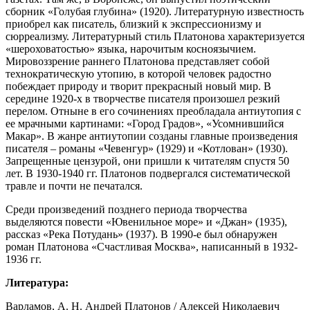
сборник «Голубая глубина» (1920). Литературную известность
приобрел как писатель, близкий к экспрессионизму и
сюрреализму. Литературный стиль Платонова характеризуется
«шероховатостью» языка, нарочитым косноязычием.
Мировоззрение раннего Платонова представляет собой
технократическую утопию, в которой человек радостно
побеждает природу и творит прекрасный новый мир. В
середине 1920-х в творчестве писателя произошел резкий
перелом. Отныне в его сочинениях преобладала антиутопия с
ее мрачными картинами: «Город Градов», «Усомнившийся
Макар». В жанре антиутопии созданы главные произведения
писателя – романы «Чевенгур» (1929) и «Котлован» (1930).
Запрещенные цензурой, они пришли к читателям спустя 50
лет. В 1930-1940 гг. Платонов подвергался систематической
травле и почти не печатался.
Среди произведений позднего периода творчества
выделяются повести «Ювенильное море» и «Джан» (1935),
рассказ «Река Потудань» (1937). В 1990-е был обнаружен
роман Платонова «Счастливая Москва», написанный в 1932-
1936 гг.
Литература:
Варламов, А. Н. Андрей Платонов / Алексей Николаевич