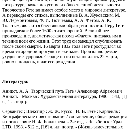
литературе, науке, искусстве и общественной деятельности.
Творчество Гете занимает особое место в мировой литературе.
А переводы его стихов, выполненные В. А. Жуковским, М.
Ю. Лермонтовым, Ф. И. Тютчевым, А. А. Фетом, А. К.
Толстым, являются блестящими образцами поэзии. Перу Гете
принадлежит более 1600 стихотворений. Величайшее
произведение, драматическая поэма «Фауст», писалась им в
течение всей его жизни. Этот труд он завещал опубликовать
после своей смерти. 16 марта 1832 года Гете простудился во
время загородной прогулки в экипаже. Произошло резкое
ухудшение здоровья. Сердце поэта остановилось 22 марта,
ровно в полдень, в час его рождения.
Литература:
Аникст, А. А. Творческий путь Гете / Александр Абрамович
Аникст. - Москва : Художественная литература, 1986. - 543, [1]
с., 1 л. портр.
Сервантес ; Шекспир ; Ж.-Ж. Руссо ; И.-В. Гете ; Карлейль :
Биографические повествования / составление, общая редакция
и послесловие Н. Ф. Болдырева. - 2-е изд. - Челябинск : Урал
LTD, 1998. - 512 с., [16] л. ил: портр. - (Жизнь замечательных