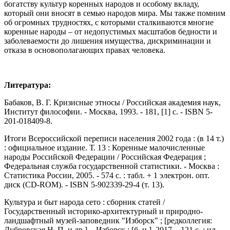
богатству культур коренных народов и особому вкладу,
который они вносят в семью народов мира. Мы также помним
об огромных трудностях, с которыми сталкиваются многие
коренные народы – от недопустимых масштабов бедности и
заболеваемости до лишения имущества, дискриминации и
отказа в основополагающих правах человека.
Литература:
Бабаков, В. Г. Кризисные этносы / Российская академия наук,
Институт философии. - Москва, 1993. - 181, [1] с. - ISBN 5-
201-018409-8.
Итоги Всероссийской переписи населения 2002 года : (в 14 т.)
: официальное издание. Т. 13 : Коренные малочисленные
народы Российской Федерации / Российская Федерация ;
Федеральная служба государственной статистики. - Москва :
Статистика России, 2005. - 574 с. : табл. + 1 электрон. опт.
диск (CD-ROM). - ISBN 5-902339-29-4 (т. 13).
Культура и быт народа сето : сборник статей /
Государственный историко-архитектурный и природно-
ландшафтный музей-заповедник "Изборск" ; [редколлегия:
Дубровская Н. П. и др.]. - Изборск : [б. и.], 2017. - 121 с. : ил.,