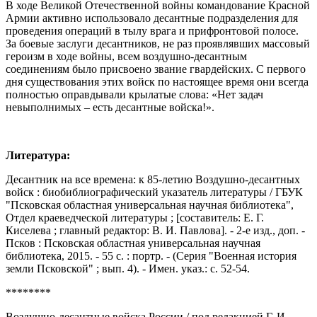
В ходе Великой Отечественной войны командование Красной
Армии активно использовало десантные подразделения для
проведения операций в тылу врага и прифронтовой полосе.
За боевые заслуги десантников, не раз проявлявших массовый
героизм в ходе войны, всем воздушно-десантным
соединениям было присвоено звание гвардейских. С первого
дня существования этих войск по настоящее время они всегда
полностью оправдывали крылатые слова: «Нет задач
невыполнимых – есть десантные войска!».
Литература:
Десантник на все времена: к 85-летию Воздушно-десантных
войск : биобиблиографический указатель литературы / ГБУК
"Псковская областная универсальная научная библиотека",
Отдел краеведческой литературы ; [составитель: Е. Г.
Киселева ; главный редактор: В. И. Павлова]. - 2-е изд., доп. -
Псков : Псковская областная универсальная научная
библиотека, 2015. - 55 с. : портр. - (Серия "Военная история
земли Псковской" ; вып. 4). - Имен. указ.: с. 52-54.
********
Воздушно-десантные войска России / под редакцией Г. И.