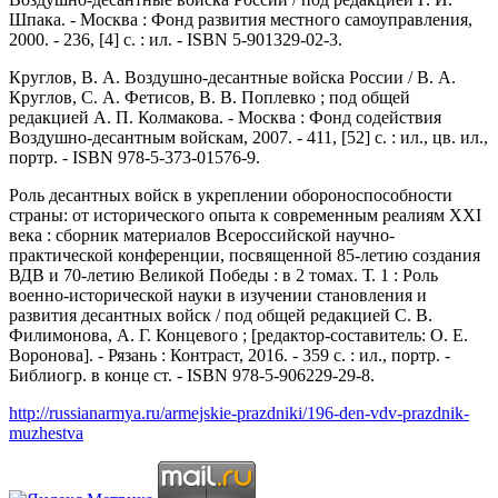
Шпака. - Москва : Фонд развития местного самоуправления,
2000. - 236, [4] с. : ил. - ISBN 5-901329-02-3.
Круглов, В. А. Воздушно-десантные войска России / В. А.
Круглов, С. А. Фетисов, В. В. Поплевко ; под общей
редакцией А. П. Колмакова. - Москва : Фонд содействия
Воздушно-десантным войскам, 2007. - 411, [52] с. : ил., цв. ил.,
портр. - ISBN 978-5-373-01576-9.
Роль десантных войск в укреплении обороноспособности
страны: от исторического опыта к современным реалиям XXI
века : сборник материалов Всероссийской научно-
практической конференции, посвященной 85-летию создания
ВДВ и 70-летию Великой Победы : в 2 томах. Т. 1 : Роль
военно-исторической науки в изучении становления и
развития десантных войск / под общей редакцией С. В.
Филимонова, А. Г. Концевого ; [редактор-составитель: О. Е.
Воронова]. - Рязань : Контраст, 2016. - 359 с. : ил., портр. -
Библиогр. в конце ст. - ISBN 978-5-906229-29-8.
http://russianarmya.ru/armejskie-prazdniki/196-den-vdv-prazdnik-
muzhestva