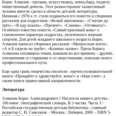
Борис Алмазов - прозаик, искусствовед, певец-бард, педагог,
общественный деятель. Этот разносторонне талантливый
человек многое сделал в области детской литературы.
Начиная с 1970-х гг. стали издаваться его повести и сборники
рассказов для подростков: «Белый шиповник», «Считаю до
трёх», «Я иду искать», «Презент», «Синева», «Оглянись!».
Особенно известна повесть «Самый красивый конь» о
становлении характера подростка, увлеченного конным
спортом. Для детей младшего школьного возраста Борис
Алмазов написал сборники рассказов: «Матросская лента»,
«А и Б сидели на трубе», «Казачьи сказки». Проза Бориса
Алмазова посвящена темам, важным во все времена – дружбе,
отношениям со старшими и со сверстниками, поискам своего
профессионального пути.
Еще одна грань творчества писателя - научно-познавательной
книги «Прощайте и здравствуйте, кони!» и «Наш хлеб», а
также книги православной направленности.
Литература
Алмазов Борис Александрович // Писатели нашего детства :
100 имен : биографический словарь. В 3 частях. Часть 3 /
Российская государственная детская библиотека ; главный
редактор С. И. Самсонов. - Москва : Либерея, 2000. - ISBN 5-