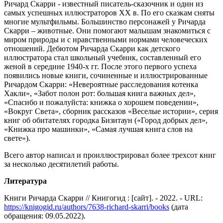
Ричард Скарри - известный писатель-сказочник и один из
самых успешных иллюстраторов XX в. По его сказкам сняты
многие мультфильмы. Большинство персонажей у Ричарда
Скарри – животные. Они помогают малышам знакомиться с
миром природы и с нравственными нормами человеческих
отношений. Дебютом Ричарда Скарри как детского
иллюстратора стал школьный учебник, составленный его
женой в середине 1940-х гг. После этого первого успеха
появились новые книги, сочиненные и иллюстрированные
Ричардом Скарри: «Невероятные расследования котенка
Хакли», «Забот полон рот: большая книга важных дел»,
«Спасибо и пожалуйста: книжка о хорошем поведении»,
«Вокруг Света», сборник рассказов «Веселые истории», серия
книг об обитателях городка Бизитаун («Город добрых дел»,
«Книжка про машинки», «Самая лучшая книга слов на
свете»).
Всего автор написал и проиллюстрировал более трехсот книг
за несколько десятилетий работы.
Литература
Книги Ричарда Скарри // Книгогид : [сайт]. - 2022. - URL:
https://knigogid.ru/authors/7638-richard-skarri/books
(дата
обращения: 09.05.2022).