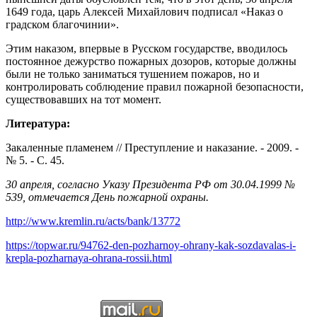
1649 года, царь Алексей Михайлович подписал «Наказ о
градском благочинии».
Этим наказом, впервые в Русском государстве, вводилось
постоянное дежурство пожарных дозоров, которые должны
были не только заниматься тушением пожаров, но и
контролировать соблюдение правил пожарной безопасности,
существовавших на тот момент.
Литература:
Закаленные пламенем // Преступление и наказание. - 2009. -
№ 5. - С. 45.
30 апреля, согласно Указу Президента РФ от 30.04.1999 №
539, отмечается День пожарной охраны.
http://www.kremlin.ru/acts/bank/13772
https://topwar.ru/94762-den-pozharnoy-ohrany-kak-sozdavalas-i-
krepla-pozharnaya-ohrana-rossii.html