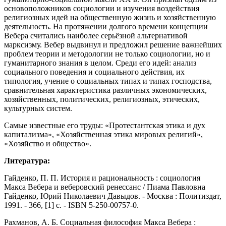
основоположников социологии и изучения воздействия
религиозных идей на общественную жизнь и хозяйственную
деятельность. На протяжении долгого времени концепции
Вебера считались наиболее серьёзной альтернативой
марксизму. Вебер выдвинул и предложил решение важнейших
проблем теории и методологии не только социологии, но и
гуманитарного знания в целом. Среди его идей: анализ
социального поведения и социального действия, их
типология, учение о социальных типах и типах господства,
сравнительная характеристика различных экономических,
хозяйственных, политических, религиозных, этических,
культурных систем.
Самые известные его труды: «Протестантская этика и дух
капитализма», «Хозяйственная этика мировых религий»,
«Хозяйство и общество».
Литература:
Гайденко, П. П. История и рациональность : социология
Макса Вебера и веберовский ренессанс / Пиама Павловна
Гайденко, Юрий Николаевич Давыдов. - Москва : Политиздат,
1991. - 366, [1] с. - ISBN 5-250-00757-0.
Рахманов, А. Б. Социальная философия Макса Вебера :