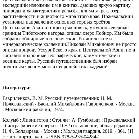
экспедиций изложены им в книгах, дающих яркую картину
природы и характеристики рельефа, климата, рек, озер,
растительности и животного мира этого края. Пржевальский
установил направление основных горных хребтов
Центральной Азии и открыл ряд новых, уточнил северные
границы Тибетского нагорья, описал озеро Лобнор. Им были
собраны обширные зоологические, ботанические и
минералогические коллекции.Николай Михайлович не просто
описал природу Уссурийского края и Центральной Азии, но и
составил подробные географические, климатические и
военные карты. Русский путешественник был избран
почетным членом многих европейских академий.
Литература:
Гавриленков, В. М. Русский путешественник Н. М.
Пржевальский / Василий Михайлович Гавриленков. - Москва
: Московский рабочий, 1974.
Колумб ; Ливингстон ; Стэнли ; А. Гумбольдт ; Пржевальский
: биографические очерки : 16+ / составление, общая редакция
Н. Ф. Болдырева. - Москва : Молодая гвардия, 2019. - 361, [1]
с. : ил., портр., карт. - ISBN 978-5-235-04284-1.