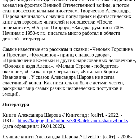
воевал на фронтах Великой Отечественной войны, а потом
стал профессиональным писателем. Творчество Александра
Шарова начиналось с научно-популярных и фантастических
книг для взрослых читателей и юношества: «После
перезаписи», «Остров Пирроу», «Загадка рукописи 700».
Начиная с 1950-х гг., писатель много работал в области
детской литературы.
Самые известные его рассказы и сказки: «Человек-Горошина
и Простак», «Кукушонок - принц с нашего двора»,
«Приключения Еженьки и других нарисованных человечков»,
«Володя и дядя Алеша», «Малыш Стрела - победитель
океанов», «Сказка о трех зеркалах», «Батальон Бориса
Ивановича». У сказок Александра Шарова не всегда
счастливый конец. Как писатель он был с детьми честен,
раскрывая мир самых разных человеческих поступков и
эмоций.
Литература
Книги Александра Шарова // Книгогид : [сайт]. - 2022. -
URL:
https://knigogid.ru/authors/3308-aleksandr-sharov/books
(дата обращения: 19.04.2022).
Лучшие книги Александра Шарова // LiveLib : [сайт]. - 2006-