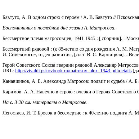
Бавтуто, А. В одном строю с героем / А. В. Бавтуто // Псковская 
Воспоминания о последнем дне жизни А. Матросова
.
Бессмертное племя матросовцев, 1941-1945 : [ сборник]. - Москва
Бессмертный рядовой : (к 85-летию со дня рождения А. М. Ма
И. Семевского», отдел развития ; [сост. В. С. Карпицкая]. - Велики
Герой Советского Союза гвардии рядовой Александр Матросов : [сб
URL:
http://vivaldi.pskovbook.ru/matrosov_alex_1943.pdf/details
(да
Канавщиков, А. Б. Александр Матросов: подвиг и судьба / А. Б. К
Каримов, А. А. Навечно в строю : очерки о Героях Советского 
На с. 3-20 см. материалы о Матросове
.
Легостаев, И. Т. Бросок в бессмертие : к 40-летию подвига А. Матр