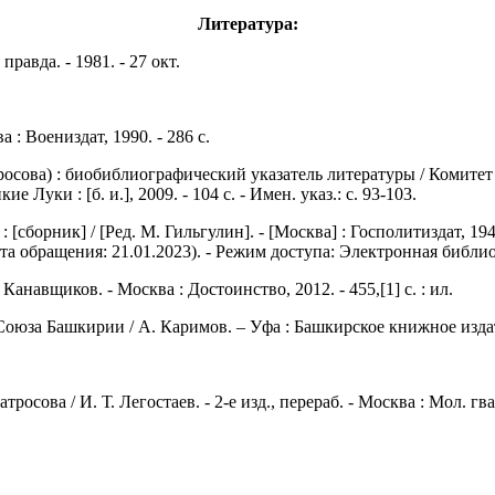
Литература:
правда. - 1981. - 27 окт.
 : Воениздат, 1990. - 286 с.
тросова) : биобиблиографический указатель литературы / Комит
е Луки : [б. и.], 2009. - 104 с. - Имен. указ.: с. 93-103.
орник] / [Ред. М. Гильгулин]. - [Москва] : Госполитиздат, 1943. -
та обращения: 21.01.2023). - Режим доступа: Электронная библи
анавщиков. - Москва : Достоинство, 2012. - 455,[1] с. : ил.
Союза Башкирии / А. Каримов. – Уфа : Башкирское книжное издате
осова / И. Т. Легостаев. - 2-е изд., перераб. - Москва : Мол. гвард