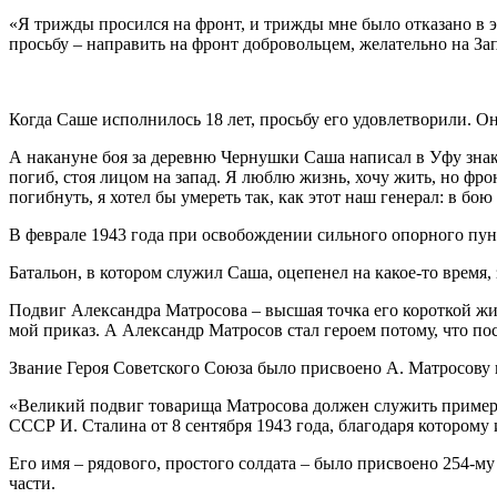
«Я трижды просился на фронт, и трижды мне было отказано в э
просьбу – направить на фронт добровольцем, желательно на З
Когда Саше исполнилось 18 лет, просьбу его удовлетворили. О
А накануне боя за деревню Чернушки Саша написал в Уфу знако
погиб, стоя лицом на запад. Я люблю жизнь, хочу жить, но фро
погибнуть, я хотел бы умереть так, как этот наш генерал: в бою
В феврале 1943 года при освобождении сильного опорного пун
Батальон, в котором служил Саша, оцепенел на какое-то время,
Подвиг Александра Матросова – высшая точка его короткой жи
мой приказ. А Александр Матросов стал героем потому, что пос
Звание Героя Советского Союза было присвоено А. Матросову 
«Великий подвиг товарища Матросова должен служить примеро
СССР И. Сталина от 8 сентября 1943 года, благодаря которому
Его имя – рядового, простого солдата – было присвоено 254-м
части.