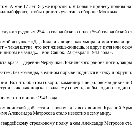
том. А мне 17 лет. Я уже взрослый. Я больше принесу пользы на
ападный фронт, чтобы принять участие в обороне Москвы».
н служил рядовым 254-го гвардейского полка 56-й гвардейской с
мой девушке: «Да, Лида, и я видел, как умирали мои товарищи. А
нт – такая штука, что вот живешь-живешь, и вдруг пуля или оско
 и лицом на запад... Твой Сашок. 22 февраля 1943 года».
кта врага – деревни Чернушки Локнянского района погиб, закрыв
 затем, без команды, в едином порыве поднялся в атаку и обруши
зни. Вот что об этом говорил командир Панфиловской дивизии С
тупил так, как подсказывала ему совесть, он был один на один с
посмертно в июне 1943 года.
м воинской доблести и героизма для всех воинов Красной Арми
 имя Александра Матросова стало известно всему миру.
у гвардейскому стрелковому полку, а сам Александр Матросов с