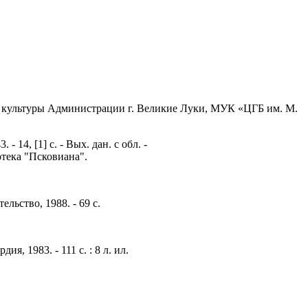
ет культуры Администрации г. Великие Луки, МУК «ЦГБ им. М.
 14, [1] с. - Вых. дан. с обл. -
отека "Псковиана".
льство, 1988. - 69 с.
ия, 1983. - 111 с. : 8 л. ил.