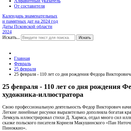
Алфавитный указатель
От составителя
Календарь знаменательных
и памятных дат на 2024 год
Даты Псковской области
2024
Искать...
Искать
Главная
Февраль
25 февраля
25 февраля - 110 лет со дня рождения Федора Викторович
25 февраля - 110 лет со дня рождения 
художника-иллюстратора
Свою профессиональную деятельность Федор Викторович начин
Легкие линейные рисунки выразительно дополняла богатая кр
Лемкуль иллюстрировал стихи Д. Хармса, отдал много сил илл
сказке польского писателя Корнеля Макушинского «Пан Ниточ
Пиноккио».